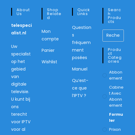
About
Shop
Quick
Searc
Us
Relate
Links
H
D
Produ
Cts
telespeci
Question
Mon
alist.nl
s
compte
fréquem
Uw
Produ
ment
Panier
Ct
specialist
posées
Categ
op het
Ories
Wishlist
gebied
Manuel
Abbon
van
Ement
Qu’est-
digitale
Cabine
ce que
televisie.
T Avec
l’IPTV ?
U kunt bij
Abonn
Ement
ons
terecht
Formu
Ler
voor IPTV
voor al
Prixon