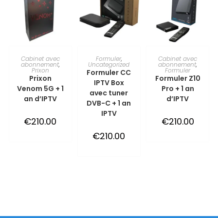
TOEVOEGEN AAN
TOEVOEGEN AAN
TOEVOEGEN AAN
Cabinet avec
Formuler
,
Cabinet avec
abonnement
,
Uncategorized
abonnement
,
Prixon
Formuler
Formuler CC
WINKELWAGEN
WINKELWAGEN
WINKELWAGEN
Prixon
Formuler Z10
IPTV Box
Venom 5G + 1
Pro + 1 an
avec tuner
an d’IPTV
d’IPTV
DVB-C + 1 an
IPTV
€
210.00
€
210.00
€
210.00