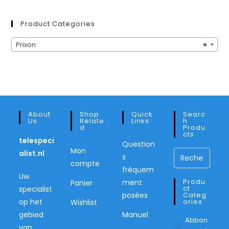
min
max
Product Categories
Prixon
×
About
Shop
Quick
Searc
Us
Relate
Links
H
D
Produ
Cts
telespeci
Question
Mon
alist.nl
s
compte
fréquem
Uw
Produ
ment
Panier
Ct
specialist
posées
Categ
op het
Ories
Wishlist
gebied
Manuel
Abbon
van