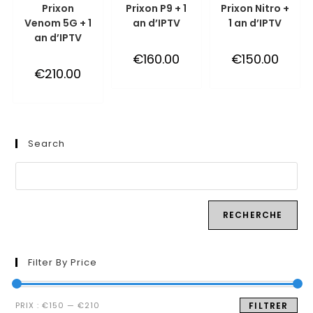
WINKELWAGEN
WINKELWAGEN
WINKELWAGEN
Prixon
Prixon P9 + 1
Prixon Nitro +
Venom 5G + 1
an d’IPTV
1 an d’IPTV
an d’IPTV
€
160.00
€
150.00
€
210.00
Search
RECHERCHE
Filter By Price
Prix
Prix
PRIX :
€150
—
€210
FILTRER