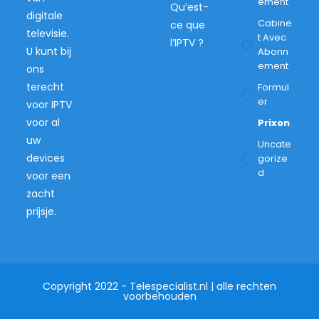
Ement
Qu’est-
digitale
Cabine
ce que
televisie.
T Avec
l’IPTV ?
U kunt bij
Abonn
Ement
ons
terecht
Formul
Er
voor IPTV
voor al
Prixon
uw
Uncate
devices
Gorize
D
voor een
zacht
prijsje.
Copyright 2022 - Telespecialist.nl | alle rechten
voorbehouden