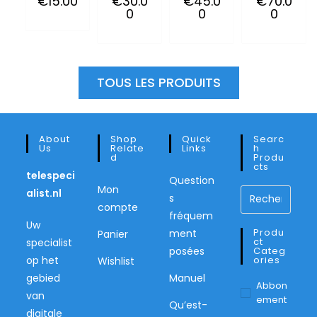
€
15.00
€
30.0
€
45.0
€
70.0
0
0
0
EN
EN
EN
EN
TOUS LES PRODUITS
About
Shop
Quick
Searc
Us
Relate
Links
H
D
Produ
Cts
telespeci
Question
Mon
alist.nl
s
compte
fréquem
Uw
Produ
ment
Panier
Ct
specialist
posées
Categ
op het
Ories
Wishlist
gebied
Manuel
Abbon
van
Ement
Qu’est-
digitale