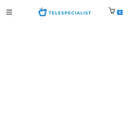
0
BIENVENUE CHEZ
TELESPECIALIST. LE
SPÉCIALISTE DE L'IPTV
Vous souhaitez également profiter
d’une offre totale de plus de 16 000
chaînes et de plus de 100 000 films et
séries, mais vous en avez assez de
surpayer différents fournisseurs ? Alors