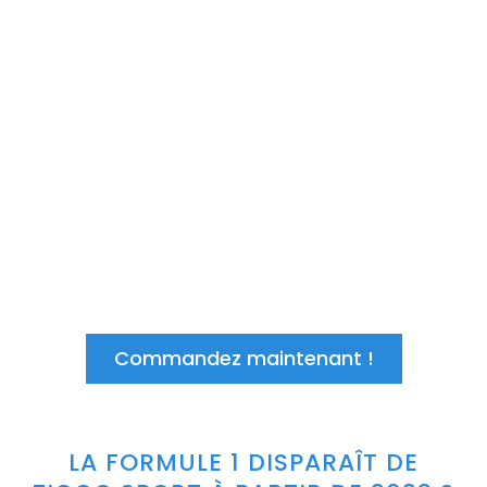
vous êtes au bon endroit !
Vous recevrez de notre part un
récepteur plug-and-play. Une fois reçu,
il suffit de le brancher et de regarder !
Les mises à jour, etc. sont entièrement
prises en charge par nos soins. Vous
n’avez rien d’autre à craindre !
Commandez maintenant !
LA FORMULE 1 DISPARAÎT DE