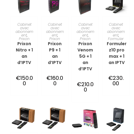
TOEVOEGEN
TOEVOEGEN
TOEVOEGEN
TOEVOEGEN
Cabinet
Cabinet
Cabinet
Cabinet
avec
avec
avec
avec
abonnem
abonnem
abonnem
abonnem
AAN
AAN
AAN
AAN
ent
,
ent
,
ent
,
ent
,
Prixon
Prixon
Prixon
Formuler
Prixon
Prixon
Prixon
Formuler
WINKELWAG
WINKELWAG
WINKELWAG
WINKELWAG
Nitro + 1
P9 + 1
Venom
z10 pro
an
an
5G + 1
max + 1
EN
EN
EN
EN
d’IPTV
d’IPTV
an
an IPTV
d’IPTV
€
150.0
€
160.0
€
230.
0
0
00
€
210.0
0