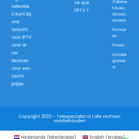
Cabine
ce que
televisie.
T Avec
l’IPTV ?
U kunt bij
Abonn
Ement
ons
terecht
Formul
Er
voor IPTV
voor al
Prixon
uw
Uncate
devices
Gorize
D
voor een
zacht
prijsje.
Copyright 2022 - Telespecialist.nl | alle rechten
voorbehouden
Nederlands
(
Néerlandais
)
English
(
Anglais
)