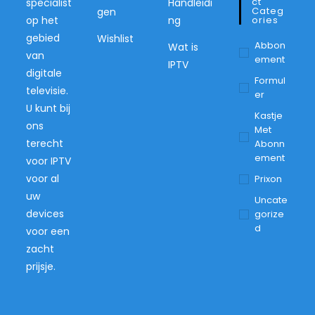
Ct
specialist
Handleidi
Categ
gen
op het
ng
Ories
gebied
Wishlist
Abbon
Wat is
van
Ement
IPTV
digitale
Formul
televisie.
Er
U kunt bij
Kastje
ons
Met
terecht
Abonn
Ement
voor IPTV
voor al
Prixon
uw
Uncate
devices
Gorize
D
voor een
zacht
prijsje.