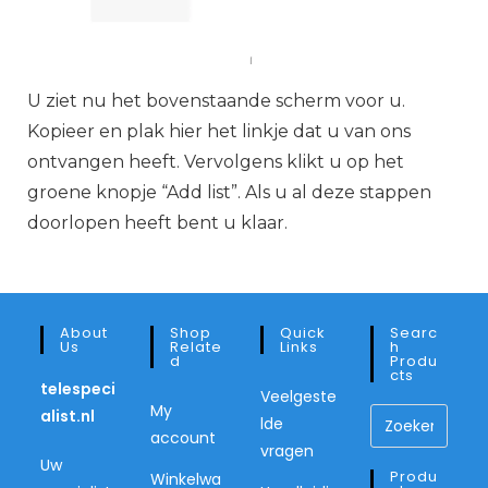
U ziet nu het bovenstaande scherm voor u.
Kopieer en plak hier het linkje dat u van ons
ontvangen heeft. Vervolgens klikt u op het
groene knopje “Add list”. Als u al deze stappen
doorlopen heeft bent u klaar.
About
Shop
Quick
Searc
Us
Relate
Links
H
D
Produ
Cts
telespeci
Veelgeste
My
alist.nl
lde
account
vragen
Uw
Produ
Winkelwa