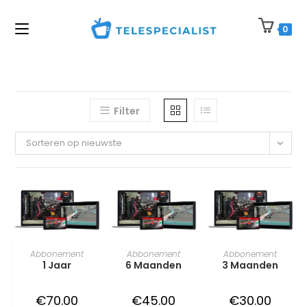
Ga
naar
0
inhoud
Filter
Sorteren op nieuwste
TOEVOEGEN AAN
TOEVOEGEN AAN
TOEVOEGEN AAN
Abbonement
Abbonement
Abbonement
1 Jaar
6 Maanden
3 Maanden
WINKELWAGEN
WINKELWAGEN
WINKELWAGEN
€
70.00
€
45.00
€
30.00