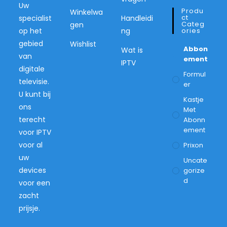
Uw
Produ
Winkelwa
Ct
specialist
Handleidi
Categ
gen
op het
ng
Ories
gebied
Wishlist
Abbon
Wat is
van
Ement
IPTV
digitale
Formul
televisie.
Er
U kunt bij
Kastje
ons
Met
terecht
Abonn
Ement
voor IPTV
voor al
Prixon
uw
Uncate
devices
Gorize
D
voor een
zacht
prijsje.