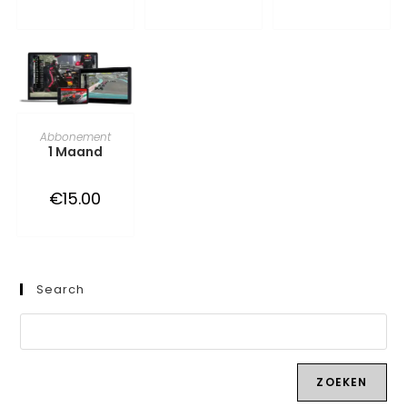
TOEVOEGEN AAN
Abbonement
1 Maand
WINKELWAGEN
€
15.00
Search
ZOEKEN