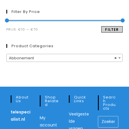
Filter By Price
Min.
Max.
PRIJS:
€10
—
€70
FILTER
prijs
prijs
Product Categories
Abbonement
×
About
Shop
Quick
Searc
Us
Relate
Links
H
D
Produ
Cts
telespeci
Veelgeste
My
alist.nl
lde
account
vragen