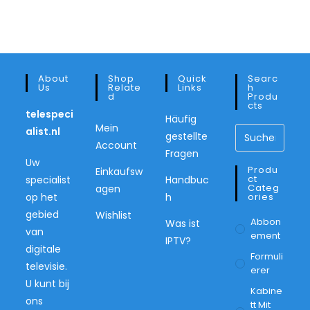
About
Shop
Quick
Searc
Us
Relate
Links
H
D
Produ
Cts
telespeci
Häufig
Mein
alist.nl
gestellte
Account
Fragen
Uw
Produ
Einkaufsw
Ct
specialist
Handbuc
Categ
agen
op het
h
Ories
gebied
Wishlist
Abbon
Was ist
van
Ement
IPTV?
digitale
Formuli
televisie.
Erer
U kunt bij
Kabine
ons
Tt Mit