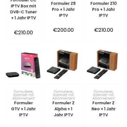
WINKELWAGEN
WINKELWAGEN
WINKELWAGEN
Formuler Z8
Formuler Z10
IPTV Box mit
Pro + 1 Jahr
Pro + 1 Jahr
DVB-C Tuner
IPTV
IPTV
+ 1 Jahr IPTV
€
200.00
€
210.00
€
210.00
TOEVOEGEN AAN
TOEVOEGEN AAN
TOEVOEGEN AAN
Formulierer
,
Formulierer
,
Formulierer
,
Kabinett mit
Kabinett mit
Kabinett mit
Abonnement
Abonnement
Abonnement
WINKELWAGEN
WINKELWAGEN
WINKELWAGEN
Formuler
Formuler Z
Formuler Z
GTV + 1 Jahr
Alpha + 1
Neo + 1 Jahr
IPTV
Jahr IPTV
IPTV