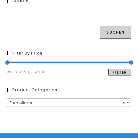
Search
SUCHEN
Filter By Price
Min.
Max.
PREIS:
€150
—
€230
FILTER
Preis
Preis
Product Categories
Formulierer
×