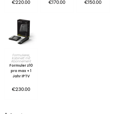
€
220.00
€
170.00
€
150.00
TOEVOEGEN AAN
Formulierer
,
Kabinett mit
Abonnement
WINKELWAGEN
Formuler z10
pro max + 1
Jahr IPTV
€
230.00