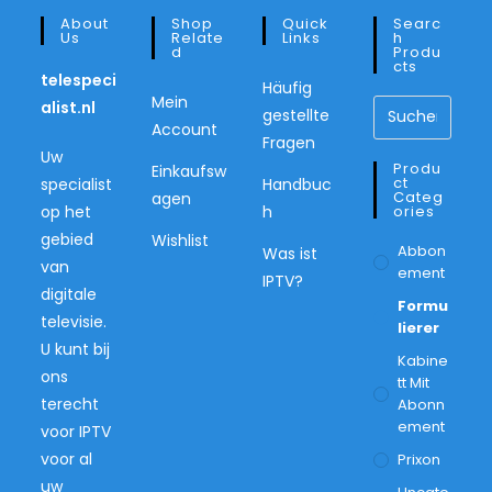
About
Shop
Quick
Searc
Us
Relate
Links
H
D
Produ
Cts
telespeci
Häufig
Mein
alist.nl
gestellte
Account
Fragen
Uw
Produ
Einkaufsw
Ct
specialist
Handbuc
Categ
agen
op het
h
Ories
gebied
Wishlist
Abbon
Was ist
van
Ement
IPTV?
digitale
Formu
televisie.
Lierer
U kunt bij
Kabine
ons
Tt Mit
terecht
Abonn
Ement
voor IPTV
voor al
Prixon
uw